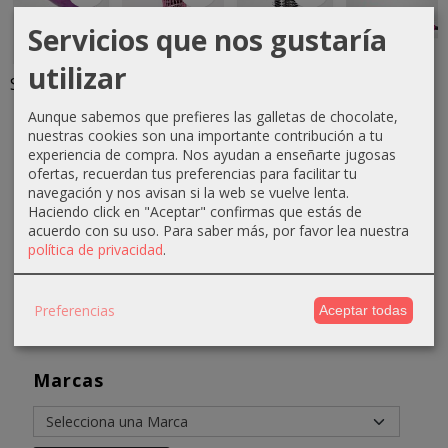
Servicios que nos gustaría
utilizar
Secador de
Rulo malla
Cepillo
Plancha
mano Jet
con cepillo
secador 3
Keratin
Aunque sabemos que prefieres las galletas de chocolate,
Air
nylon
en 1
Flight 230º
nuestras cookies son una importante contribución a tu
Purpura
24mm 6ud
35,90 €
30,00 €
experiencia de compra. Nos ayudan a enseñarte jugosas
29,80 €
2,10 €
ofertas, recuerdan tus preferencias para facilitar tu
45,90 €
navegación y nos avisan si la web se vuelve lenta.
39,80 €
3,10 €
Haciendo click en "Aceptar" confirmas que estás de
acuerdo con su uso.
Para saber más, por favor lea nuestra
política de privacidad
.
Preferencias
Aceptar todas
Marcas