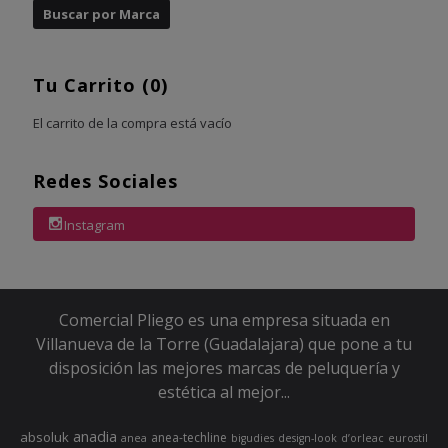
Tu Carrito (0)
El carrito de la compra está vacío
Redes Sociales
Instagram
Comercial Pliego es una empresa situada en
Villanueva de la Torre (Guadalajara) que pone a tu
disposición las mejores marcas de peluquería y
estética al mejor...
anadia
absoluk
anea-techline
anea
bigudies
design-look
d’orleac
eurostil