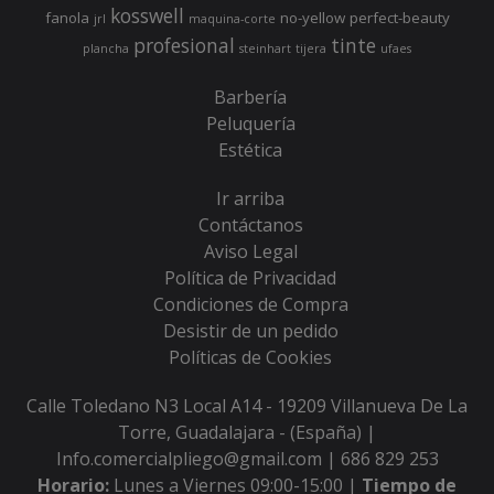
kosswell
fanola
no-yellow
perfect-beauty
jrl
maquina-corte
profesional
tinte
plancha
steinhart
tijera
ufaes
Barbería
Peluquería
Estética
Ir arriba
Contáctanos
Aviso Legal
Política de Privacidad
Condiciones de Compra
Desistir de un pedido
Políticas de Cookies
Calle Toledano N3 Local A14 - 19209 Villanueva De La
Torre, Guadalajara - (España) |
Info.comercialpliego@gmail.com |
686 829 253
Horario:
Lunes a Viernes 09:00-15:00 |
Tiempo de