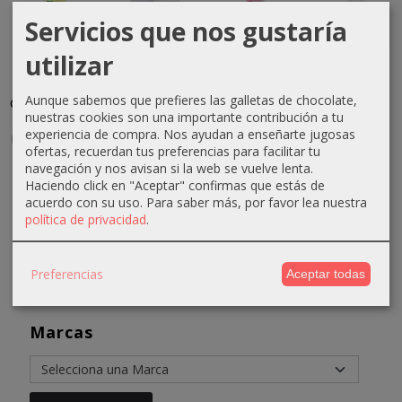
Servicios que nos gustaría
utilizar
Loción
Mascarilla
Loción
Gel
tónica
equilibrante
tónica
hidratante
Aunque sabemos que prefieres las galletas de chocolate,
cutis secos
purificadora...
cutis
pre-
nuestras cookies son una importante contribución a tu
y
delicados
depilatorio
22,32 €
experiencia de compra. Nos ayudan a enseñarte jugosas
normales...
250ml...
500ml...
ofertas, recuerdan tus preferencias para facilitar tu
24,32 €
11,30 €
7,33 €
11,48 €
navegación y nos avisan si la web se vuelve lenta.
Haciendo click en "Aceptar" confirmas que estás de
13,30 €
10,33 €
15,48 €
acuerdo con su uso.
Para saber más, por favor lea nuestra
política de privacidad
.
Preferencias
Aceptar todas
Marcas