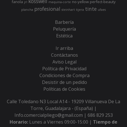
kosswell
fanola
no-yellow
perfect-beauty
jrl
maquina-corte
profesional
tinte
plancha
steinhart
tijera
ufaes
Barbería
Peluquería
Estética
Ir arriba
Contáctanos
Aviso Legal
Política de Privacidad
Condiciones de Compra
Desistir de un pedido
Políticas de Cookies
Calle Toledano N3 Local A14 - 19209 Villanueva De La
Torre, Guadalajara - (España) |
Info.comercialpliego@gmail.com |
686 829 253
Horario:
Lunes a Viernes 09:00-15:00 |
Tiempo de