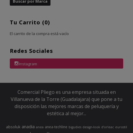
Tu Carrito (0)
El carrito de la compra está vacío
Redes Sociales
Instagram
Comercial Pliego es una empresa situada en
Villanueva de la Torre (Guadalajara) que pone a tu
disposición las mejores marcas de peluquería y
estética al mejor...
anadia
absoluk
anea-techline
anea
bigudies
design-look
d’orleac
eurostil