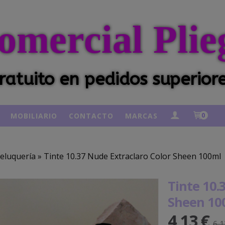
omercial Plie
ratuito en pedidos superior
MOBILIARIO
CONTACTO
MARCAS
0
eluquería
»
Tinte 10.37 Nude Extraclaro Color Sheen 100ml
Tinte 10.
Sheen 10
4,13 €
6,1