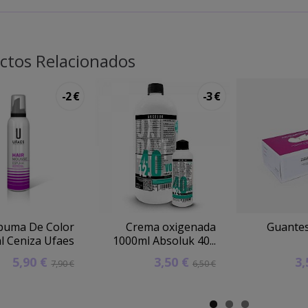
ctos Relacionados
-2 €
-3 €
puma De Color
Crema oxigenada
Guantes
l Ceniza Ufaes
1000ml Absoluk 40...
5,90 €
3,50 €
3
7,90 €
6,50 €