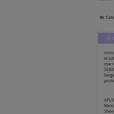
Cat
D
nnova
el sa
marro
SERIE
beige
prote
APLI
Mezc
Sheen