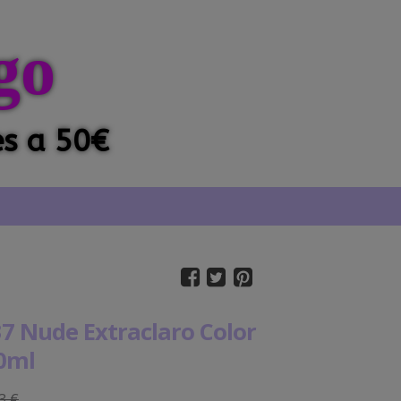
go
es a 50€
37 Nude Extraclaro Color
0ml
3 €