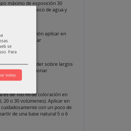
iempo máximo de exposición 30
samente con un poco de agua y
utos. A continuación aplicar en
na
minutos. Emulsionar
osas
 web se
uso.
Para
ontinuación extender sobre largos
35 minutos. Emulsionar
ar todas
a es de 100 ml de coloración en
, 20 o 30 volúmenes). Aplicar en
ar cuidadosamente con un poco de
partir de una base natural 5 o 6