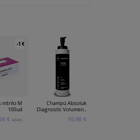
-1 €
 nitrilo M
Champú Absoluk
Tinte Equium
100ud
Diagnostic Volumen...
Rubio Oscu
,50 €
10,90 €
4,31 
4,50 €