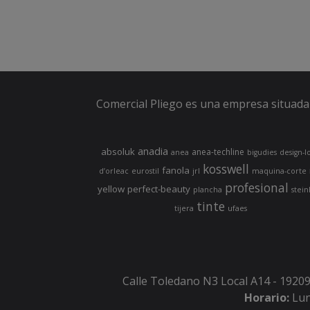
Comercial Pliego es una empresa situada 
anadia
absoluk
anea-techline
anea
bigudies
design-l
kosswell
fanola
d’orleac
eurostil
jrl
maquina-corte
profesional
yellow
perfect-beauty
plancha
stein
tinte
tijera
ufaes
Calle Toledano N3 Local A14 - 19209
Horario:
Lun