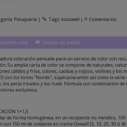
egoría:
Peluquería
|
Tags:
kosswell
|
Comentarios
ESCRIPCIÓN
COSTES DE ENVÍO
dora coloración pensada para un servicio de color con resu
lón. Su amplia carta de color se compone de naturales, natur
nes cálidos y fríos, cobres, caobas y rojizos, violines y lo
S con los tonos “Nordic”, súperaclarantes así como la serie 
, los perla irisados y los nude. Fórmula con combinación de
ctores exclusivos.
CACIÓN 1+1,5
lar de forma homogénea, en un recipiente no metálico, 100 
 con 150 ml de oxidante en crema Oxiwell (5, 10, 20, 30 ó 40