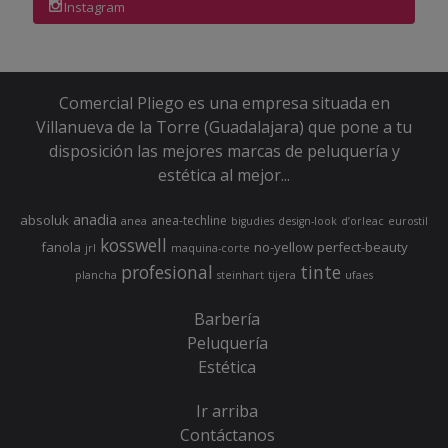
Instagram
Comercial Pliego es una empresa situada en
Villanueva de la Torre (Guadalajara) que pone a tu
disposición las mejores marcas de peluquería y
estética al mejor...
anadia
absoluk
anea-techline
anea
bigudies
design-look
d’orleac
eurostil
kosswell
fanola
no-yellow
perfect-beauty
jrl
maquina-corte
profesional
tinte
plancha
steinhart
tijera
ufaes
Barbería
Peluquería
Estética
Ir arriba
Contáctanos