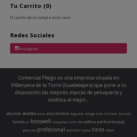
Tu Carrito (0)
El carrito de la compra está vacío
Redes Sociales
Instagram
Comercial Pliego es una empresa situada en
Villanueva de la Torre (Guadalajara) que pone a tu
disposición las mejores marcas de peluquería y
estética al mejor...
anadia
absoluk
anea-techline
anea
bigudies
design-look
d’orleac
eurostil
kosswell
fanola
no-yellow
perfect-beauty
jrl
maquina-corte
profesional
tinte
plancha
steinhart
tijera
ufaes