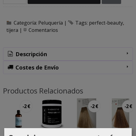
Categoría:
Peluquería
|
Tags:
perfect-beauty
tijera
|
Comentarios
Descripción
Costes de Envío
Productos Relacionados
-2 €
-2 €
-2 €
Aceite de
Mascarilla
Tinte
Tinte