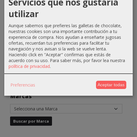
Servicios que nos gustaría
coco
Absoluk
Equium
Equium
utilizar
100ml
Diagnostic...
N10 Rubio
N6.34
Glossco
Extraclaro...
Rubio
10,90 €
Oscuro...
Aunque sabemos que prefieres las galletas de chocolate,
11,44 €
4,31 €
nuestras cookies son una importante contribución a tu
4,31 €
13,44 €
6,61 €
experiencia de compra. Nos ayudan a enseñarte jugosas
6,61 €
ofertas, recuerdan tus preferencias para facilitar tu
navegación y nos avisan si la web se vuelve lenta.
Haciendo click en "Aceptar" confirmas que estás de
acuerdo con su uso.
Para saber más, por favor lea nuestra
política de privacidad
.
Preferencias
Aceptar todas
Marcas