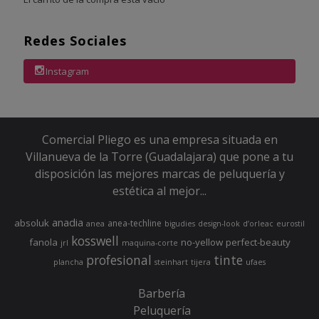
Redes Sociales
Instagram
Comercial Pliego es una empresa situada en
Villanueva de la Torre (Guadalajara) que pone a tu
disposición las mejores marcas de peluquería y
estética al mejor...
anadia
absoluk
anea-techline
anea
bigudies
design-look
d’orleac
eurostil
kosswell
fanola
no-yellow
perfect-beauty
jrl
maquina-corte
profesional
tinte
plancha
steinhart
tijera
ufaes
Barbería
Peluquería