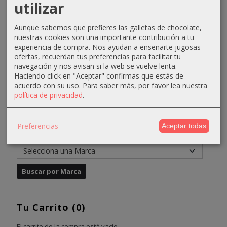
utilizar
Ceniza...
Dorado...
Caldera
4,76 €
60ml...
4,31 €
4,31 €
Aunque sabemos que prefieres las galletas de chocolate,
7,76 €
4,31 €
nuestras cookies son una importante contribución a tu
6,61 €
6,61 €
experiencia de compra. Nos ayudan a enseñarte jugosas
6,61 €
ofertas, recuerdan tus preferencias para facilitar tu
navegación y nos avisan si la web se vuelve lenta.
Haciendo click en "Aceptar" confirmas que estás de
acuerdo con su uso.
Para saber más, por favor lea nuestra
política de privacidad
.
Preferencias
Aceptar todas
Marcas
Tu Carrito (0)
El carrito de la compra está vacío