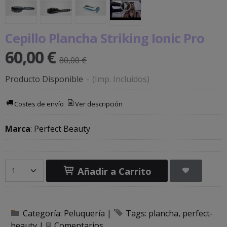
Cepillo Plancha Striking Ionic Pro
60,00 €
80,00 €
Producto Disponible
-
(Imp. Incluidos)
Costes de envío
Ver descripción
Marca
:
Perfect Beauty
Añadir a Carrito
Categoría:
Peluquería
|
Tags:
plancha
perfect-
beauty
|
Comentarios